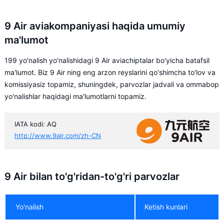
9 Air aviakompaniyasi haqida umumiy
ma'lumot
199 yo'nalish yo'nalishidagi 9 Air aviachiptalar bo'yicha batafsil
ma'lumot. Biz 9 Air ning eng arzon reyslarini qo'shimcha to'lov va
komissiyasiz topamiz, shuningdek, parvozlar jadvali va ommabop
yo'nalishlar haqidagi ma'lumotlarni topamiz.
IATA kodi: AQ
http://www.9air.com/zh-CN
9 Air bilan to'g'ridan-to'g'ri parvozlar
Yo'nalish
Ketish kunlari