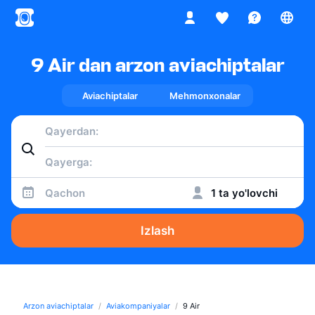
9 Air dan arzon aviachiptalar
Aviachiptalar
Mehmonxonalar
Qachon
1 ta yo'lovchi
Izlash
Arzon aviachiptalar
Aviakompaniyalar
9 Air