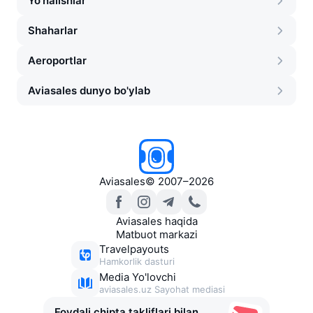
Yo'nalishlar
Shaharlar
Aeroportlar
Aviasales dunyo bo'ylab
Aviasales
©
2007–2026
Aviasales haqida
Matbuot markazi
Travelpayouts
Hamkorlik dasturi
Media Yo'lovchi
aviasales.uz Sayohat mediasi
Foydali chipta takliflari bilan