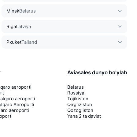
Minsk
Belarus
Riga
Latviya
Pxuket
Tailand
r
Aviasales dunyo bo'ylab
lqaro aeroporti
Belarus
rt
Rossiya
lqaro aeroporti
Tojikiston
lqaro Aeroporti
Qirgʻiziston
aro aeroporti
Qozogʻiston
roport
Yana 2 ta davlat