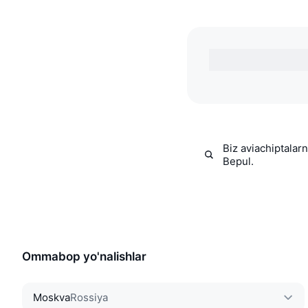
Biz aviachiptalar
Bepul.
Ommabop yo'nalishlar
Moskva
Rossiya