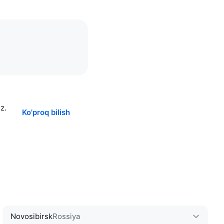
z.
Ko'proq bilish
Novosibirsk
Rossiya