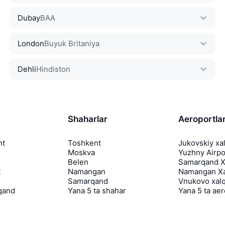
Dubay
BAA
London
Buyuk Britaniya
Dehli
Hindiston
Shaharlar
Aeroportla
nt
Toshkent
Jukovskiy xa
o
Moskva
Yuzhny Airpo
Belen
Samarqand Xa
t
Namangan
Namangan Xa
Samarqand
Vnukovo xalq
qand
Yana 5 ta shahar
Yana 5 ta ae