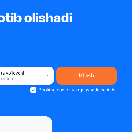
tib olishadi
 ta yo'lovchi
Izlash
Ekonom
Booking.com ni yangi oynada ochish