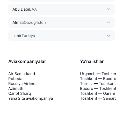
Abu Dabi
BAA
Almati
Qozogʻiston
Izmir
Turkiya
Aviakompaniyalar
Yo'nalishlar
Air Samarkand
Urganch — Toshke
Pobeda
Toshkent — Buxor
Rossiya Airlines
Termiz — Toshkent
Azimuth
Buxoro — Toshken
Qanot Sharq
Toshkent — Qarshi
Yana 2 ta aviakompaniya
Toshkent — Samar