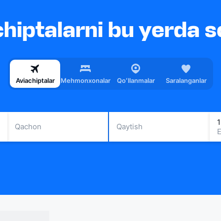
hiptalarni bu yerda so
Aviachiptalar
Mehmonxonalar
Qoʻllanmalar
Saralanganlar
1
Qachon
Qaytish