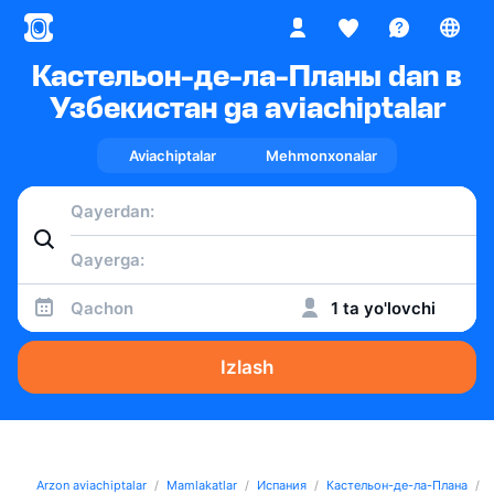
Кастельон-де-ла-Планы dan в
Узбекистан ga aviachiptalar
Aviachiptalar
Mehmonxonalar
Qachon
1 ta yo'lovchi
Izlash
Arzon aviachiptalar
Mamlakatlar
Испания
Кастельон-де-ла-Плана