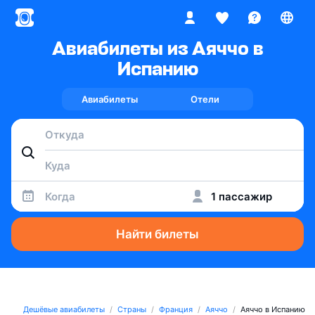
Авиабилеты из Аяччо в
Испанию
Авиабилеты
Отели
Когда
1 пассажир
Найти билеты
Дешёвые авиабилеты
Страны
Франция
Аяччо
Аяччо в Испанию